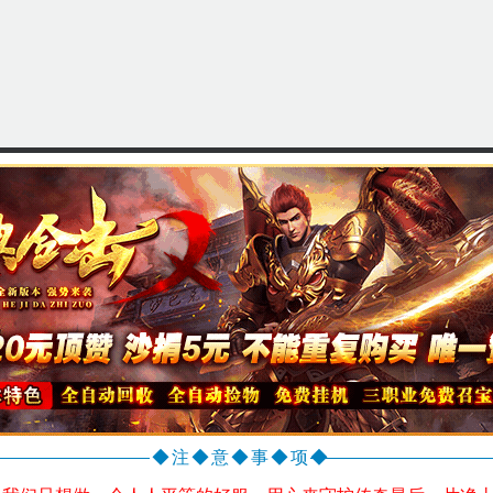
◆注◆意◆事◆项◆