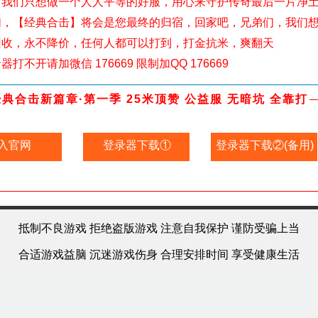
：我们只想做一个人人平等的好服，用心来守护传奇最后一片净
们，【经典合击】将会是您最终的归宿，回家吧，兄弟们，我们
回收，永不降价，任何人都可以打到，打金抗米，爽翻天
如发现登录器打不开请加微信 176669 限制加QQ 176669
经典合击新篇章·第一季 25米顶赞 公益服 无暗坑 全靠打
入官网
登录器下载①
登录器下载②(备用)
抵制不良游戏 拒绝盗版游戏 注意自我保护 谨防受骗上当
合适游戏益脑 沉迷游戏伤身 合理安排时间 享受健康生活